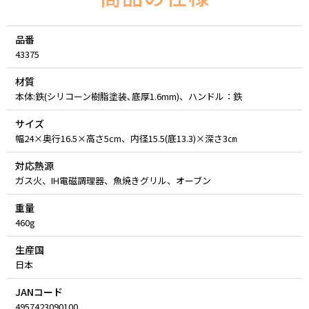
品番
43375
材質
本体:鉄(シリコーン樹脂塗装､底厚1.6mm)、ハンドル：鉄
サイズ
幅24×奥行16.5×高さ5cm、内径15.5(底13.3)×深さ3㎝
対応熱源
ガス火、IH電磁調理器、魚焼きグリル、オーブン
重量
460g
生産国
日本
JANコード
4957423090100