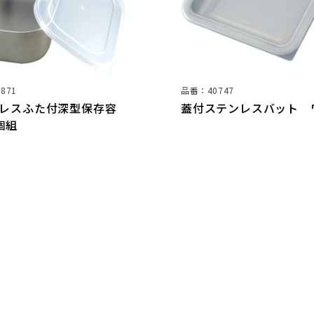
871
品番：40747
レスふた付深型保存容
蓋付ステンレスバット 
個組