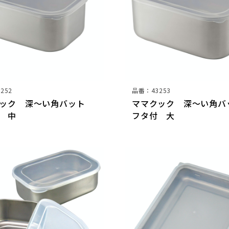
252
品番：43253
クック 深～い角バット
ママクック 深～い角
 中
フタ付 大