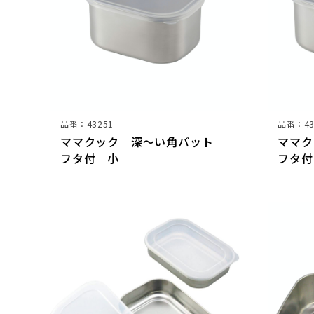
品番：43251
品番：43
ママクック 深～い角バット
ママ
フタ付 小
フタ付