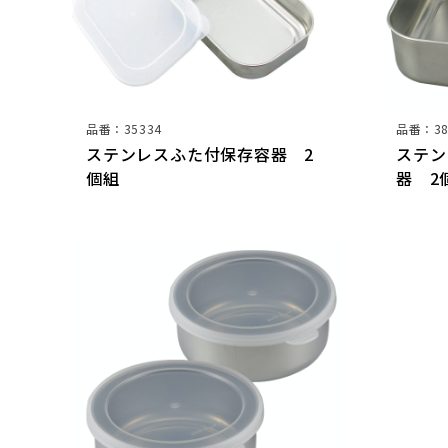
品番：35334
品番：38
ステンレスふた付保存容器 2
ステン
個組
器 2