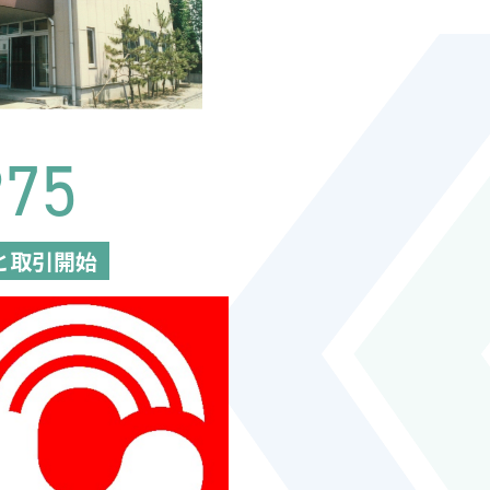
975
と取引開始