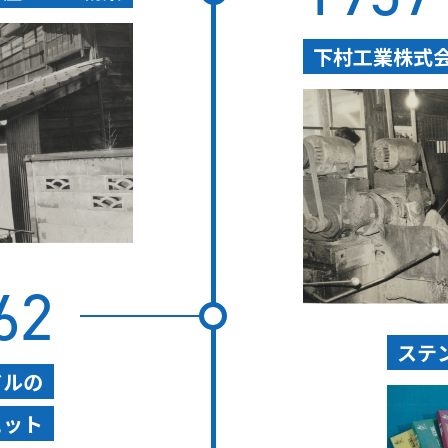
下村工業株式
62
ステ
ドルの
ヒット