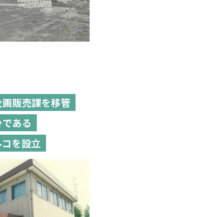
企画販売課を移管
身である
ルコを設立