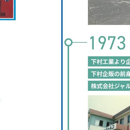
1973
下村工業より
下村企販の前
株式会社ジャ