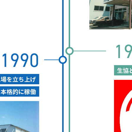
1
1990
生協
工場を立ち上げ
を本格的に稼働