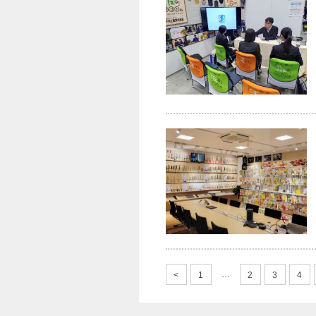
…
1
2
3
4