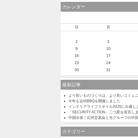
カレンダー
日
月
2
3
9
10
16
17
23
24
30
31
最新記事
より良いものづくりは、より良いコミュ
今年も合同BBQを開催しました
インテリアライフスタイル2026に出展し
「SECURITY ACTION」二つ星を宣言し
中国出張｜広州交易会と当グループの中
カテゴリー