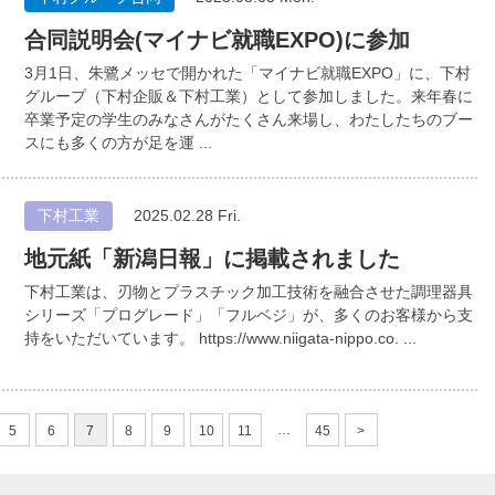
合同説明会(マイナビ就職EXPO)に参加
3月1日、朱鷺メッセで開かれた「マイナビ就職EXPO」に、下村
グループ（下村企販＆下村工業）として参加しました。来年春に
卒業予定の学生のみなさんがたくさん来場し、わたしたちのブー
スにも多くの方が足を運 ...
下村工業
2025.02.28 Fri.
地元紙「新潟日報」に掲載されました
下村工業は、刃物とプラスチック加工技術を融合させた調理器具
シリーズ「プログレード」「フルベジ」が、多くのお客様から支
持をいただいています。 https://www.niigata-nippo.co. ...
…
5
6
7
8
9
10
11
45