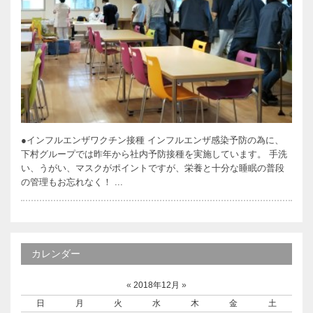
●インフルエンザワクチン接種 インフルエンザ感染予防の為に、
下村グループでは昨年から社内予防接種を実施しています。 手洗
い、うがい、マスクがポイントですが、栄養と十分な睡眠の普段
の管理もお忘れなく！ ...
カレンダー
«
2018年12月
»
日
月
火
水
木
金
土