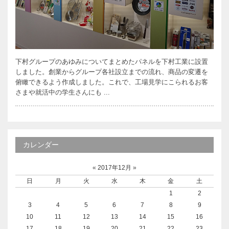
下村グループのあゆみについてまとめたパネルを下村工業に設置
しました。創業からグループ各社設立までの流れ、商品の変遷を
俯瞰できるよう作成しました。これで、工場見学にこられるお客
さまや就活中の学生さんにも ...
カレンダー
«
2017年12月
»
日
月
火
水
木
金
土
1
2
3
4
5
6
7
8
9
10
11
12
13
14
15
16
17
18
19
20
21
22
23