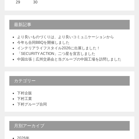
29
30
最新記事
より良いものづくりは、より良いコミュニケーションから
今年も合同BBQを開催しました
インテリアライフスタイル2026に出展しました！
「SECURITY ACTION」二つ星を宣言しました
中国出張｜広州交易会と当グループの中国工場を訪問しました
カテゴリー
下村企販
下村工業
下村グループ合同
月別アーカイブ
2026年