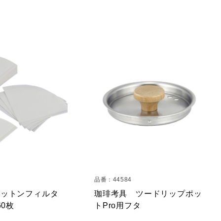
品番：44584
コットンフィルタ
珈琲考具 ツードリップポッ
60枚
トPro用フタ