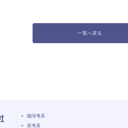
一覧へ戻る
珈琲考具
茶考具