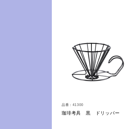
品番：41300
 割れにくいサーバ
珈琲考具 黒 ドリッパー
l