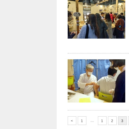
…
1
1
2
3