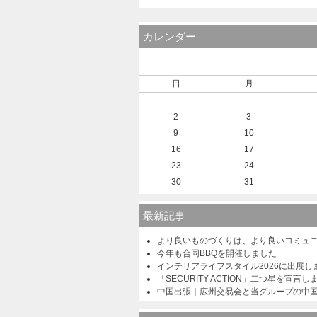
カレンダー
日
月
2
3
9
10
16
17
23
24
30
31
最新記事
より良いものづくりは、より良いコミュ
今年も合同BBQを開催しました
インテリアライフスタイル2026に出展し
「SECURITY ACTION」二つ星を宣言し
中国出張｜広州交易会と当グループの中