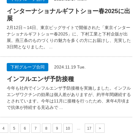
インターナショナルギフトショー春2025に出
展
2月12日～14日、東京ビッグサイトで開催された「東京インター
ナショナルギフトショー春2025」に、下村工業と下村企販が出
展。燕三条のものづくりの魅力を多くの方にお届けし、充実した
3日間となりました。 ...
下村グループ合同
2024.11.19 Tue.
インフルエンザ予防接種
今年も社内でインフルエンザ予防接種を実施しました。インフル
エンザワクチンの効果は個人差がありますが、約半年間継続する
とされています。今年は11月に接種を行ったため、来年4月頃ま
で抗体が持続する見込みで ...
…
4
5
6
7
8
9
10
17