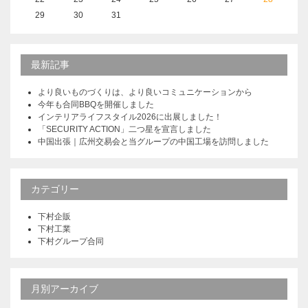
29
30
31
最新記事
より良いものづくりは、より良いコミュニケーションから
今年も合同BBQを開催しました
インテリアライフスタイル2026に出展しました！
「SECURITY ACTION」二つ星を宣言しました
中国出張｜広州交易会と当グループの中国工場を訪問しました
カテゴリー
下村企販
下村工業
下村グループ合同
月別アーカイブ