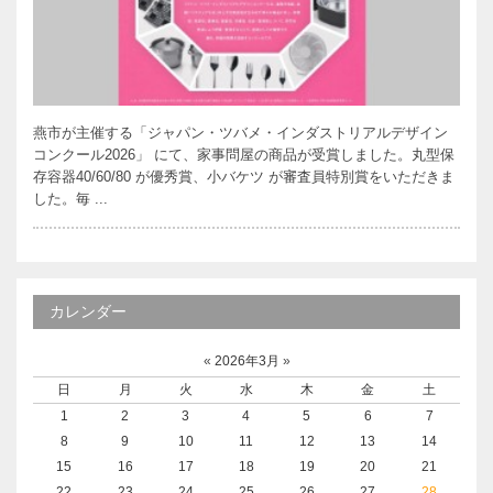
燕市が主催する「ジャパン・ツバメ・インダストリアルデザイン
コンクール2026」 にて、家事問屋の商品が受賞しました。丸型保
存容器40/60/80 が優秀賞、小バケツ が審査員特別賞をいただきま
した。毎 ...
カレンダー
«
2026年3月
»
日
月
火
水
木
金
土
1
2
3
4
5
6
7
8
9
10
11
12
13
14
15
16
17
18
19
20
21
22
23
24
25
26
27
28