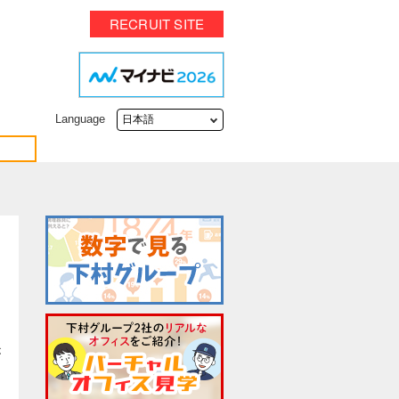
RECRUIT SITE
Language
が
し