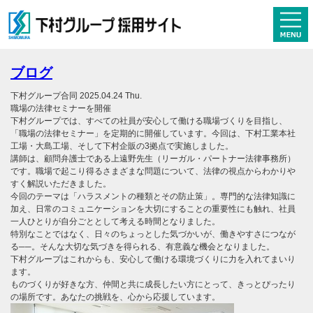
ブログ
下村グループ合同
2025.04.24 Thu.
職場の法律セミナーを開催
下村グループでは、すべての社員が安心して働ける職場づくりを目指し、
「職場の法律セミナー」を定期的に開催しています。今回は、下村工業本社
工場・大島工場、そして下村企販の3拠点で実施しました。
講師は、顧問弁護士である上遠野先生（リーガル・パートナー法律事務所）
です。職場で起こり得るさまざまな問題について、法律の視点からわかりや
すく解説いただきました。
今回のテーマは「ハラスメントの種類とその防止策」。専門的な法律知識に
加え、日常のコミュニケーションを大切にすることの重要性にも触れ、社員
一人ひとりが自分ごととして考える時間となりました。
特別なことではなく、日々のちょっとした気づかいが、働きやすさにつなが
る──。そんな大切な気づきを得られる、有意義な機会となりました。
下村グループはこれからも、安心して働ける環境づくりに力を入れてまいり
ます。
ものづくりが好きな方、仲間と共に成長したい方にとって、きっとぴったり
の場所です。あなたの挑戦を、心から応援しています。