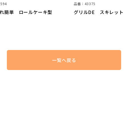
品番：43375
品番：39499
グリルDE スキレット
グリルd
ワイド
一覧へ戻る