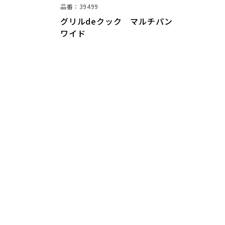
品番：38294
eクック マルチパン
グリルdeクック マルチパ