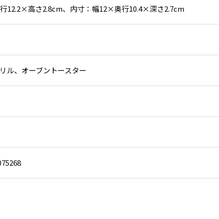
行12.2×高さ2.8cm、内寸：幅12×奥行10.4×深さ2.7cm
リル、オーブントースター
075268