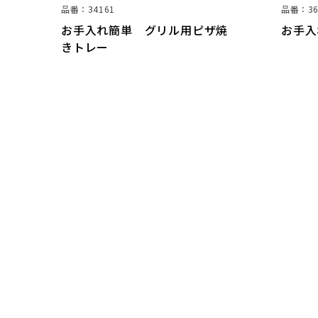
品番：36594
 グリル用ピザ焼
お手入れ簡単 ロールケーキ型