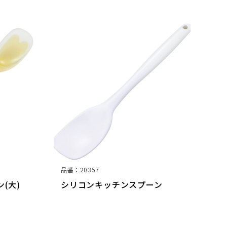
品番：20357
品
(大)
シリコンキッチンスプーン
シ