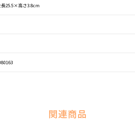
長25.5×高さ3.8cm
080163
関連商品