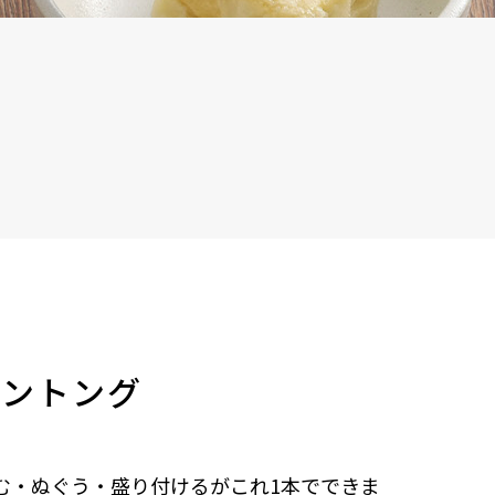
チントング
む・ぬぐう・盛り付けるがこれ1本でできま