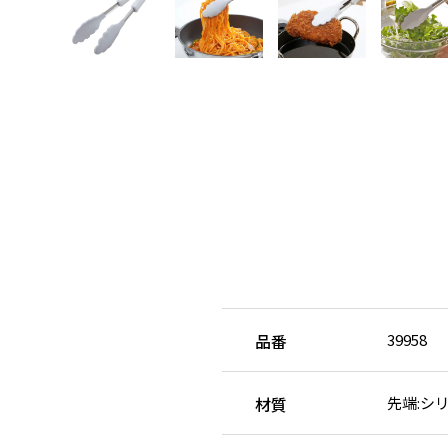
品番
39958
材質
先端:シリ