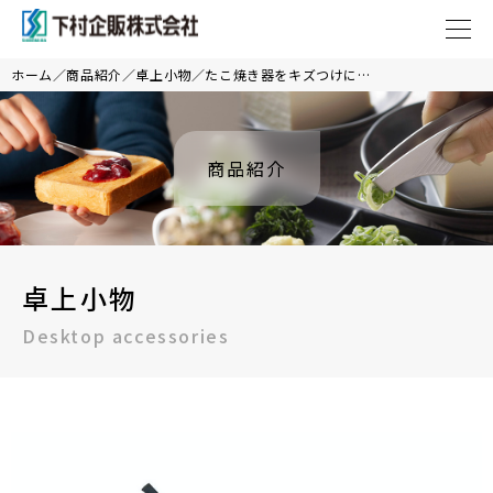
ホーム
商品紹介
卓上小物
たこ焼き器をキズつけにくい 平型たこピック2本組
商品紹介
卓上小物
Desktop accessories