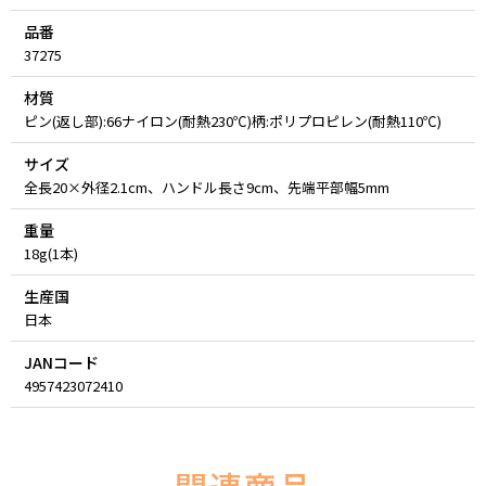
品番
37275
材質
ピン(返し部):66ナイロン(耐熱230℃)柄:ポリプロピレン(耐熱110℃)
サイズ
全長20×外径2.1cm、ハンドル長さ9cm、先端平部幅5mm
重量
18g(1本)
生産国
日本
JANコード
4957423072410