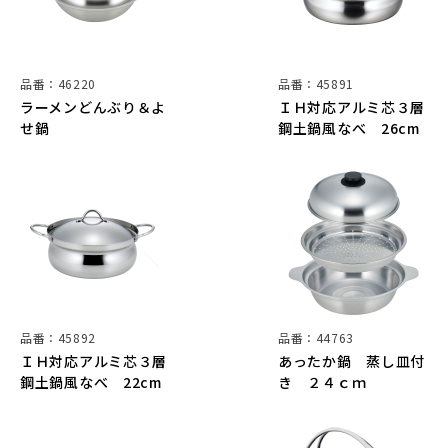
品番：46220
品番：45891
ラーメンどんぶり＆よ
ＩＨ対応アルミ芯３層
せ鍋
鋼土鍋風なべ 26cm
品番：45892
品番：44763
ＩＨ対応アルミ芯３層
あったか鍋 蒸し皿付
鋼土鍋風なべ 22cm
き ２４ｃｍ