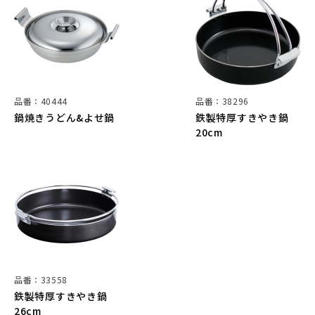
品番：40444
品番：38296
鍋焼きうどん&よせ鍋
鉄製特厚すきやき鍋
20cm
品番：33558
鉄製特厚すきやき鍋
26cm